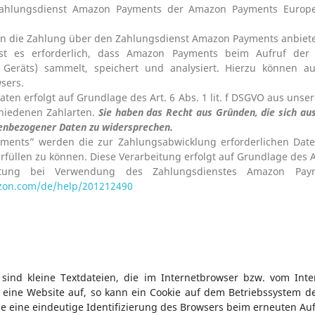
ahlungsdienst Amazon Payments der Amazon Payments Europe s
en die Zahlung über den Zahlungsdienst Amazon Payments anbiet
st es erforderlich, dass Amazon Payments beim Aufruf der W
s Geräts) sammelt, speichert und analysiert. Hierzu können a
sers.
ten erfolgt auf Grundlage des Art. 6 Abs. 1 lit. f DSGVO aus uns
hiedenen Zahlarten.
Sie haben das Recht aus Gründen, die sich aus
nenbezogener Daten zu widersprechen.
ents” werden die zur Zahlungsabwicklung erforderlichen Dat
rfüllen zu können. Diese Verarbeitung erfolgt auf Grundlage des Ar
eitung bei Verwendung des Zahlungsdienstes Amazon Pay
azon.com/de/help/201212490
 sind kleine Textdateien, die im Internetbrowser bzw. vom In
 eine Website auf, so kann ein Cookie auf dem Betriebssystem d
die eine eindeutige Identifizierung des Browsers beim erneuten Au