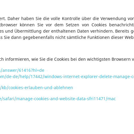
rt. Daher haben Sie die volle Kontrolle über die Verwendung vo
netbrowser können Sie vor dem Setzen von Cookies benachric
es und Übermittlung der enthaltenen Daten verhindern. Bereits ge
ss Sie dann gegebenenfalls nicht sämtliche Funktionen dieser We
h informieren, wie Sie die Cookies bei den wichtigsten Browsern v
ts/answer/61416?hl=de
com/de-de/help/17442/windows-internet-explorer-delete-manage-c
de/kb/cookies-erlauben-und-ablehnen
e/safari/manage-cookies-and-website-data-sfri11471/mac