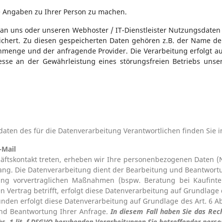
e Angaben zu Ihrer Person zu machen.
 an uns oder unseren Webhoster / IT-Dienstleister Nutzungsdaten 
speichert. Zu diesen gespeicherten Daten gehören z.B. der Name d
nmenge und der anfragende Provider. Die Verarbeitung erfolgt auf
sse an der Gewährleistung eines störungsfreien Betriebs unse
tdaten des für die Datenverarbeitung Verantwortlichen finden Sie
-Mail
chäftskontakt treten, erheben wir Ihre personenbezogenen Daten (
ng. Die Datenverarbeitung dient der Bearbeitung und Beantwortu
g vorvertraglichen Maßnahmen (bspw. Beratung bei Kaufintere
Vertrag betrifft, erfolgt diese Datenverarbeitung auf Grundlage de
nden erfolgt diese Datenverarbeitung auf Grundlage des Art. 6 A
und Beantwortung Ihrer Anfrage.
In diesem Fall haben Sie das Rec
 Abs. 1 lit. f DSGVO beruhenden Verarbeitungen Sie betreffender pe